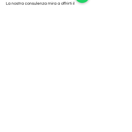
La nostra consulenza mira a offrirti il 
maggior numero possibile di consigli 
naturali da applicare sia esternamente 
che internamente, per donarti una cute e 
dei capelli in salute.
Cosa faremo?
Mostra di più
Condividi questo evento