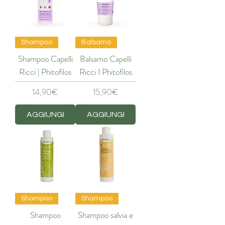
Shampoo
Balsamo
Shampoo Capelli
Balsamo Capelli
Ricci | Phitofilos
Ricci I Phitofilos
Price
Price
14,90€
15,90€
AGGIUNGI
AGGIUNGI
Shampoo
Shampoo
Shampoo
Shampoo salvia e