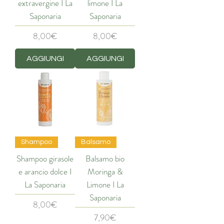
extravergine I La
limone I La
Saponaria
Saponaria
Price
Price
8,00€
8,00€
AGGIUNGI
AGGIUNGI
Shampoo
Balsamo
Shampoo girasole
Balsamo bio
e arancio dolce I
Moringa &
La Saponaria
Limone I La
Saponaria
Price
8,00€
Price
7,90€