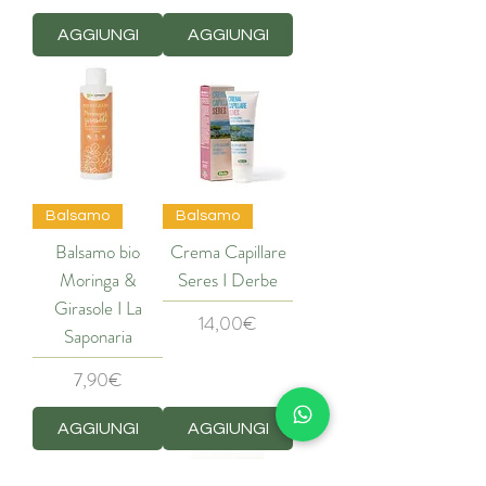
AGGIUNGI
AGGIUNGI
Balsamo
Balsamo
Balsamo bio
Crema Capillare
Moringa &
Seres I Derbe
Girasole I La
Price
14,00€
Saponaria
Price
7,90€
AGGIUNGI
AGGIUNGI