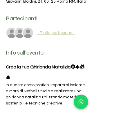
Giovanni Boldini, 21, 00125 Roma RM, Italia
Partecipanti
+ 7 altri partecipanti
Info sull'evento
Crea la tua Ghirlanda Natalizia🧑‍🎄🎁
🎄
In questo corso pratico, imparerai insieme 
a Mars di Nefheli Studio a realizzare una 
ghirlanda natalizia utilizzando materiali 
sostenibili e tecniche creative. 
Cosa utilizzeremo?
Base per ghirlanda in rami di vite