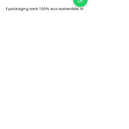
Il packaging sarà 100% eco sostenibile, in 
perfetto stile Camila Biomarket.
Svolgimento:
Il corso durerà circa due ore e includerà 
anche una merenda con degustazione 
dei nostri prodotti, come tè e tisane.
Mostra di più
Condividi questo evento