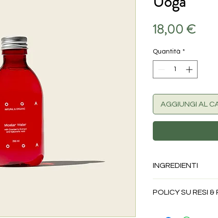
Uoga
Prez
18,00 €
Quantità
*
AGGIUNGI AL C
INGREDIENTI
Aqua (acqua), acqua
POLICY SU RESI &
(rosa)*, glicerina, pol
sodio (acido ialuronic
I prodotti alimentar
Macrocarpon (mirtillo