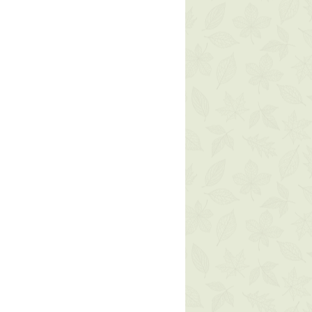
ne. Tutta l'oggettistica può invece
 polvere*, acido citrico, alcool
n caso di danneggiamento durante
droacetico, benzoato di sodio,
un messaggio al numero +39
*Da agricoltura biologica. 55%
 99% di origine naturale del totale.