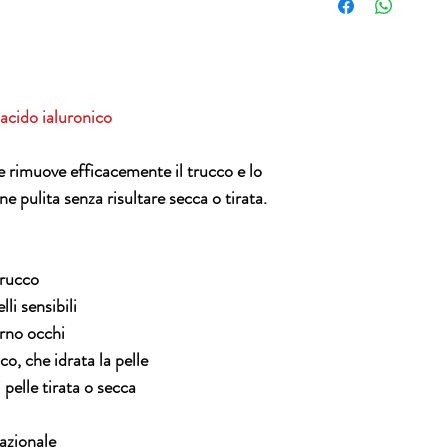
resi per alcuna ragio
Barbadensis (aloe) in
essere sostituita i
benzilico, acido dei
trasporto inviando 
sorbato di potassio. 
3496820417
biologico del totale.
 acido ialuronico
 rimuove efficacemente il trucco e lo
ne pulita senza risultare secca o tirata.
trucco
li sensibili
orno occhi
co, che idrata la pelle
pelle tirata o secca
nazionale