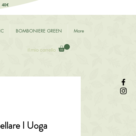
i 40€
IC
BOMBONIERE GREEN
More
Il mio carrello
llare I Uoga