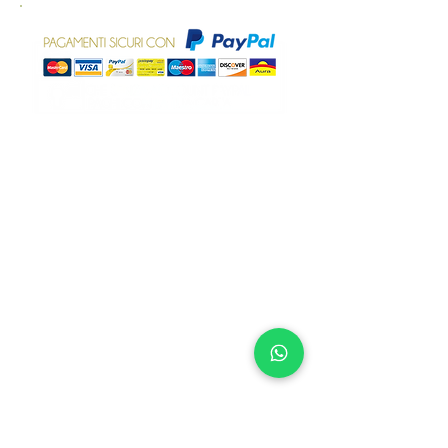
sostituita in caso di danneggiamento
durante trasporto inviando un messaggio
al numero +39 3496820417