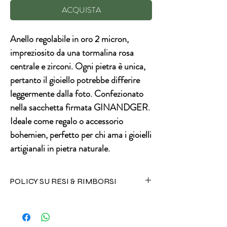
ACQUISTA
Anello regolabile in oro 2 micron,
impreziosito da una tormalina rosa
centrale e zirconi. Ogni pietra è unica,
pertanto il gioiello potrebbe differire
leggermente dalla foto. Confezionato
nella sacchetta firmata GINANDGER.
Ideale come regalo o accessorio
bohemien, perfetto per chi ama i gioielli
artigianali in pietra naturale.
POLICY SU RESI & RIMBORSI
I prodotti alimentari e cosmetici non
possono essere resi per alcuna ragione.
Tutta l'oggettistica può invece essere