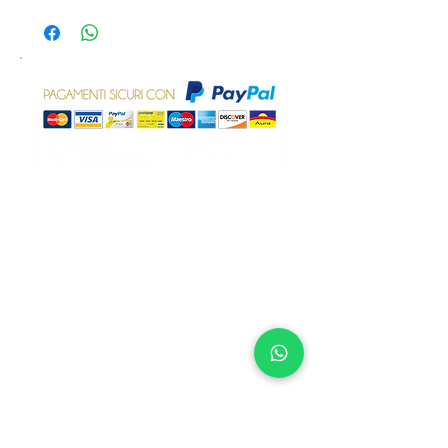
senza derivati animali
prevista la possibilità di reso.
NON CONTIENE
parabeni, paraffina, oli minerali, siliconi,
ogm, sls, sles, dea, cessori di
formaldeide
Nickel e Dermatologicamente testati
(Nickel < 0,0001%)
BASE DETERGENTE RAPIDAMENTE
BIODEGRADABILE
(Reg. CE 1272/2008- metodo OECD
301:1992)
Plastica riciclata post-consumo
Cartone 100% riciclabile