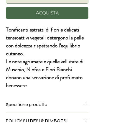
ACQUISTA
Tonificanti estratti di fiori e delicati
tensioattivi vegetali detergono la pelle
con dolcezza rispettando l’equilibrio
cutaneo.
Le note agrumate e quelle vellutate di
Muschio, Ninfea e Fiori Bianchi
donano una sensazione di profumato
benessere.
Specifiche prodotto
CON ESTRATTI VEGETALI E BIO
POLICY SU RESI & RIMBORSI
nel rispetto della biodiversità
FORMULA VEGAN
Per questa tipologia di prodotto non è