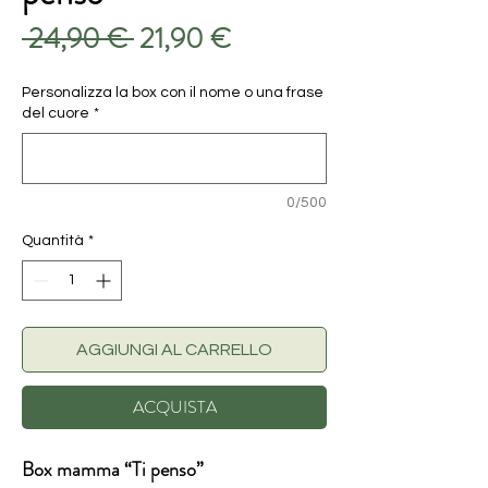
Prezzo
Prezzo
 24,90 € 
21,90 €
regolare
scontato
Personalizza la box con il nome o una frase
del cuore
*
0/500
Quantità
*
AGGIUNGI AL CARRELLO
ACQUISTA
Box mamma “Ti penso”