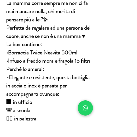
La mamma corre sempre ma non ci fa
mai mancare nulla, chi merita di
pensare più a lei?✨
Perfetta da regalare ad una persona del
cuore, anche se non è una mamma ♥️
La box contiene:
•Borraccia Twice Neavita 500ml
•Infuso a freddo mora e fragola 15 filtri
Perché lo amerai:
-Elegante e resistente, questa bottiglia
in acciaio inox è pensata per
accompagnarti ovunque:
🏢 in ufficio
🎒 a scuola
🏋️‍♀️ in palestra
🌊 in piscina o all’aria aperta
Infuso: con fiori di Ibisco, pezzi di Mela,