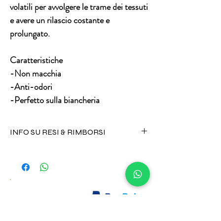
volatili per avvolgere le trame dei tessuti
e avere un rilascio costante e
prolungato.
Caratteristiche
-Non macchia
-Anti-odori
-Perfetto sulla biancheria
INFO SU RESI & RIMBORSI
I prodotti alimentari e cosmetici non
possono essere resi per alcuna ragione.
Tutta l'oggettistica può invece essere
sostituita in caso di danneggiamento
durante trasporto inviando un messaggio
al numero +39 3496820417