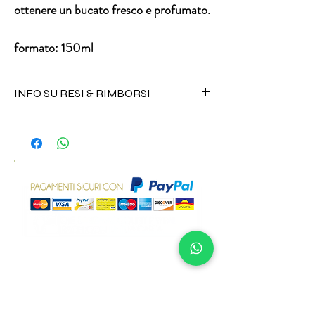
ottenere un bucato fresco e profumato.
formato: 150ml
INFO SU RESI & RIMBORSI
I prodotti alimentari e cosmetici non
possono essere resi per alcuna ragione.
Tutta l'oggettistica può invece essere
sostituita in caso di danneggiamento
durante trasporto inviando un messaggio
al numero +39 3496820417