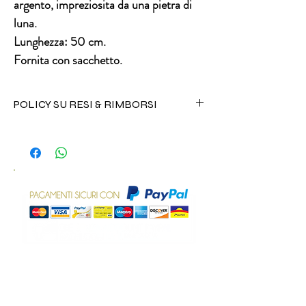
argento, impreziosita da una pietra di
luna.
Lunghezza: 50 cm.
Fornita con sacchetto.
POLICY SU RESI & RIMBORSI
I prodotti alimentari e cosmetici non
possono essere resi per alcuna ragione.
Tutta l'oggettistica può invece essere
sostituita in caso di danneggiamento
durante trasporto inviando un messaggio
al numero +39 3496820417