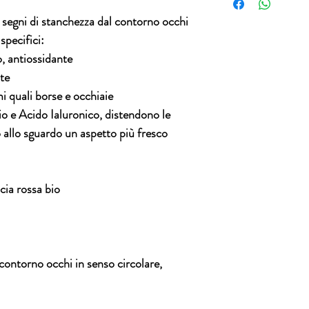
resi per alcuna ragio
ether, sorbitan oliva
i segni di stanchezza dal contorno occhi
essere sostituita i
/butyrospermum parki
trasporto inviando 
 specifici:
magnesium aluminum 
3496820417
amygdalus dulcis oi
,
antiossidante
almond) oil, propaned
te
xanthan gum, tocophe
mi quali borse e occhiaie
nobilis fruit extract*
io e Acido Ialuronico
, distendono le
fruit extract*, actini
chinensis (kiwi) fruit
o allo sguardo un aspetto più fresco
extract*/citrus cleme
citrus aurantium dulc
dulcis (orange) fruit
sodium phytate, sa
ia rossa bio
filtrate, acmella ole
unsaponifiables/olea 
unsaponifiables, citr
hydrolyzed hyaluron
caprylhydroxamic aci
ontorno occhi in senso circolare,
agricoltura biologic
La lista degli ingred
modifiche, fai riferi