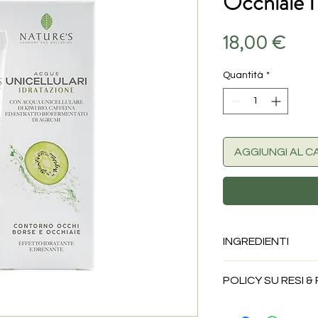
Occhiaie I
Prez
18,00 €
Quantità
*
AGGIUNGI AL C
INGREDIENTI
aqua/water, glycerin,
POLICY SU RESI &
sinensis (orange) fru
europaea fruit oil/ole
I prodotti alimentar
cetearyl olivate, co