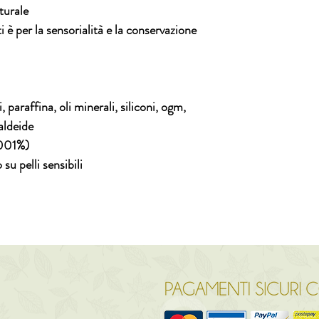
confezione del prodo
turale
i è per la sensorialità e la conservazione
affina, oli minerali, siliconi, ogm,
maldeide
0001%)
u pelli sensibili