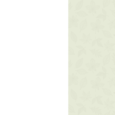
ne. Tutta l'oggettistica può invece
te, butyrospermum parkii butter *
n caso di danneggiamento durante
i (shea) butter*, betaine,
un messaggio al numero +39
silicate, benzyl alcohol, prunus
l/prunus amygdalus dulcis (sweet
iol, hydrogenated olive oil,
rol, sclerotium gum, citrus
/citrus nobilis (mandarin orange)
dia chinensis fruit extract*/actinidia
 extract*, citrus clementina fruit
ntina (clementine) fruit extract*,
is fruit extract*/citrus aurantium
 extract*, sodium hyaluronate,
ccharomyces ferment lysate
racea extract, olea europaea oil
europaea (olive) oil
ic acid, sodium hydroxide,
ic acid, ceramide NP,
d, palmitoyl tripeptide-28. *da
a/from organic farming
ienti può subire delle leggere
mento a quella riportata sulla