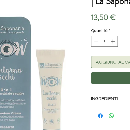
| La Sapon
Prez
13,50 €
Quantità
*
AGGIUNGI AL C
INGREDIENTI
Aqua, Rosa Damasce
Barbadensis Leaf Ju
Polyglyceryl-3 Rice 
Caprylic/Capric Trig