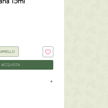
aria 15ml
zo
ARRELLO
ACQUISTA
na Flower Water*, Aloe
ice*, Coco-Caprylate/Caprate,
Branate, Propanediol,
lyceride, Hamamelis Virginiana