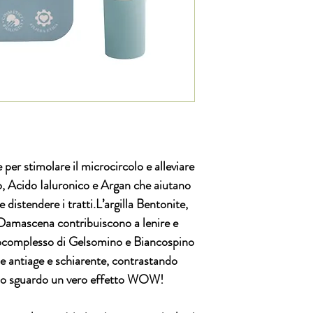
Leaf Water*,Glycerin
Kernel Oil*, Cocos 
Flower Extract, Sodi
Seed Extract, Crata
Caffeine,Lauroyl Lysi
Pullulan, Oryza Sativ
Tocopheryl Acetate, A
Lactic Acid, Maltode
Gum, Benzyl Alcohol
Lecithin, Parfum**, G
biologica, **solo da e
 per stimolare il microcircolo e alleviare
o, Acido Ialuronico e Argan che aiutano
 distendere i tratti.L’argilla Bentonite,
amascena contribuiscono a lenire e
itocomplesso di Gelsomino e Biancospino
e antiage e schiarente, contrastando
llo sguardo un vero effetto WOW!