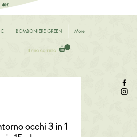
i 40€
IC
BOMBONIERE GREEN
More
Il mio carrello
orno occhi 3 in 1