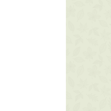
, Bentonite, Argania Spinosa
Nucifera Oil*, Jasminum Sambac
um Hyaluronate, Vigna Aconitifolia
egus Monogyna Flower Extract,
ne, Adansonia Digitata Seed Oil*,
a Powder*, Bisabolol, Tocopherol,
scorbyl Palmitate, Citric Acid,
xtrin, Sodium Phytate, Xanthan
, Sodium Dehydroacetate,
eraniol, Linalool (*da agricoltura
stratti naturali)