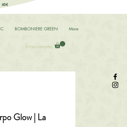
i 40€
IC
BOMBONIERE GREEN
More
Il mio carrello
po Glow | La