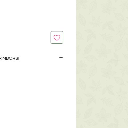
o
 RIMBORSI
i e cosmetici non possono essere
ne. Tutta l'oggettistica può invece
n caso di danneggiamento durante
un messaggio al numero +39