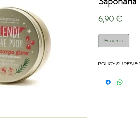
Saponaria
Prezz
6,90 €
Esaurito
POLICY SU RESI &
I prodotti alimentar
resi per alcuna ragio
essere sostituita i
trasporto inviando 
3496820417