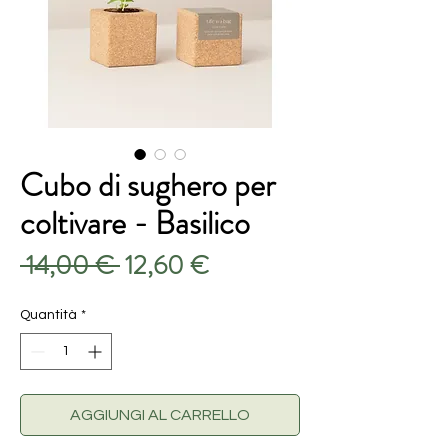
Cubo di sughero per
coltivare - Basilico
Prezzo
Prezzo
 14,00 € 
12,60 €
regolare
scontato
Quantità
*
AGGIUNGI AL CARRELLO