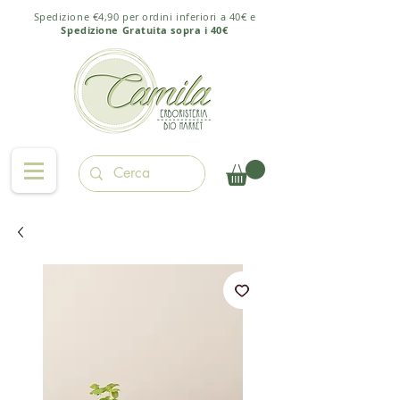
Spedizione €4,90 per ordini inferiori a 40€ e
Spedizione Gratuita sopra i 40€