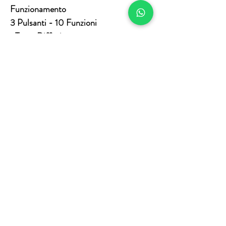
Funzionamento
3 Pulsanti - 10 Funzioni
• Tasto Diffusione
• Tasto cambio Colore
• Tasto Intensità Diffusione
Curiosità
L’apparecchio può essere anche
utilizzato solo come lampada cambia-
colore.
I Diffusori 4 Elementi sono realizzati
in
vetro
.
INFO SU RESI & RIMBORSI
I prodotti alimentari e cosmetici non
possono essere resi per alcuna ragione.