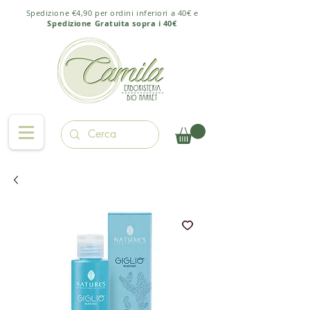
Spedizione €4,90 per ordini inferiori a 40€ e
Spedizione Gratuita sopra i 40€