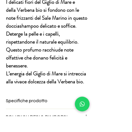
I delicati fiori del
Giglio di Mare
e
della
Verbena bio
si fondono con le
note frizzanti del
Sale Marino
in questo
docciashampoo delicato e soffice.
Deterge la pelle e i capelli,
rispettandone il naturale equilibrio.
Questo profumo racchiude note
olfattive che donano felicità e
benessere.
L’energia del Giglio di Mare si intreccia
alla vivace dolcezza della Verbena bio.
Specifiche prodotto
CON ESTRATTI VEGETALI E BIO
POLICY SU RESI & RIMBORSI
nel rispetto della biodiversità
96% ingredienti di origine naturale
Per questa tipologia di prodotto non è
Il rimanente 4% degli ingredienti è per