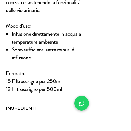
eccesso e sostenendo la funzionalità
delle vie urinarie.
Modo d'uso:
Infusione direttamente in acqua a
temperatura ambiente
Sono sufficienti sette minuti di
infusione
Formato:
15 Filtroscrigno per 250ml
12 Filtroscrigno per 500ml
INGREDIENTI
: tè verde-I, (L.) Kuntze, Lemongrass
INFO SU RESI & RIMBORSI
(Cymbopogon spp.), Betulla Foglie (Betula