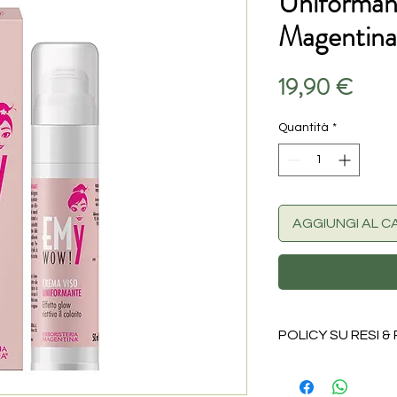
Uniformant
Magentina
Prez
19,90 €
Quantità
*
AGGIUNGI AL C
POLICY SU RESI &
I prodotti alimentar
resi per alcuna ragio