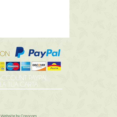
6
Website by Creocom