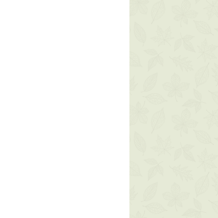
n caso di danneggiamento durante
un messaggio al numero +39