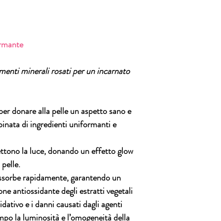
essere sostituita i
trasporto inviando 
3496820417
rmante
menti minerali
rosati per un incarnato
er donare alla pelle un aspetto sano e
binata di ingredienti uniformanti e
lettono la luce, donando un effetto glow
pelle.
 assorbe rapidamente, garantendo un
ione antiossidante degli estratti vegetali
idativo e i danni causati dagli agenti
mpo la luminosità e l’omogeneità della