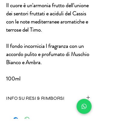
Il cuore è un'armonia frutto dell'unione
dei sentori fruttati e aciduli del Cassis
con le note mediterranee aromatiche e
terrose del Timo.
Il fondo incornicia l fragranza con un
accordo pulito e profumato di Muschio
Bianco e Ambra.
100ml
INFO SU RESI & RIMBORSI
I prodotti alimentari e cosmetici non
possono essere resi per alcuna ragione.
Tutta l'oggettistica può invece essere
sostituita in caso di danneggiamento
durante trasporto inviando un messaggio