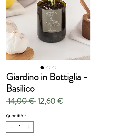
Giardino in Bottiglia -
Basilico
Prezzo
Prezzo
 14,00 € 
12,60 €
regolare
scontato
Quantità
*