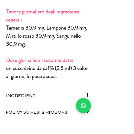
Tenore giornaliero degli ingredienti
vegetali
Tamerici 30,9 mg, Lampone 30,9 mg,
Mirtillo rosso 30,9 mg, Sanguinello
30,9 mg.
Dose giornaliera raccomandata:
un cucchiaino da caffè (2,5 ml) 3 volte
al giorno, in poca acqua.
INGREDIENTI
acqua, alcool etilico, estratti alcolici di:
POLICY SU RESI & RIMBORSI
Trifoglio dei prati (Trifolium pratense L.)
erba, Cimicifuga (Cimicifuga racemosa (L)
Gli integratori alimentari non possono
Nutt rizoma, Agnocasto (Vitex agnus-
essere resi per alcun motivo.
castus L. ) frutto, Curcuma (Curcuma longa