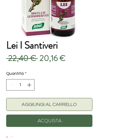
Lei I Santiveri
Prezzo
Prezzo
 22,40 € 
20,16 €
regolare
scontato
Quantità
*
AGGIUNGI AL CARRELLO
ACQUISTA