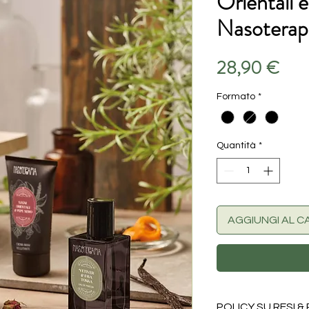
Orientali 
Nasoterap
Pre
28,90 €
Formato
*
Quantità
*
AGGIUNGI AL C
POLICY SU RESI &