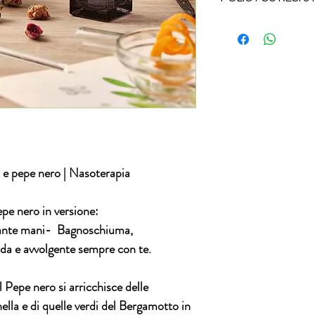
Per questa tipologia 
possibilità di reso.
i e pepe nero
| Nasoterapia
pepe nero
in versione:
ante mani- Bagnoschiuma,
lda e avvolgente sempre con te.
 Pepe nero si arricchisce delle
lla e di quelle verdi del Bergamotto in