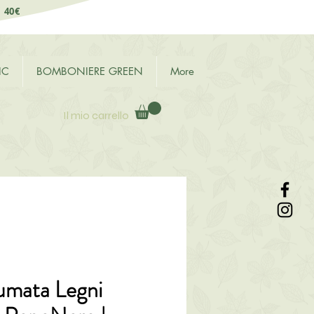
i 40€
IC
BOMBONIERE GREEN
More
Il mio carrello
umata Legni