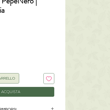
e PepeNero |
ia
zzo
ARRELLO
ACQUISTA
 RIMBORSI