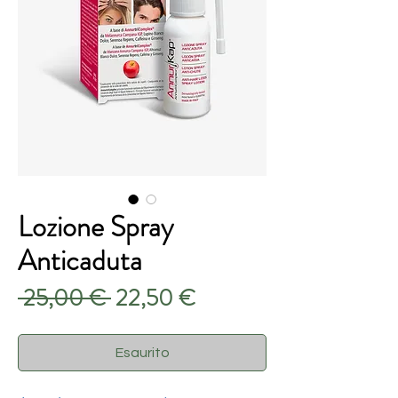
Lozione Spray
Anticaduta
Prezzo
Prezzo
 25,00 € 
22,50 €
regolare
scontato
Esaurito