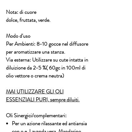
Nota: di cuore
dolce, fruttata, verde.
Modo d'uso
Per Ambienti:
8-10 gocce nel diffusore
per aromatizzare una stanza.
Via esterna:
Utilizzare su cute intatta in
diluizione da 2-5 %( 60gc in 100ml di
olio vettore o crema neutra)
MAI UTILIZZARE GLI OLI
ESSENZIALI PURI, sempre diluiti.
Oli Sinergici/complementari:
Per un azione rilassante ed antiansia
con o.e. Lavanda vera, Mandarino,