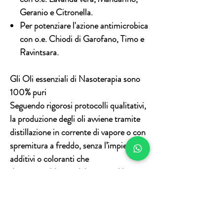
Geranio e Citronella.
Per potenziare l'azione antimicrobica
con o.e. Chiodi di Garofano, Timo e
Ravintsara.
Gli Oli essenziali di Nasoterapia sono
100% puri
Seguendo rigorosi protocolli qualitativi,
la produzione degli oli avviene tramite
distillazione in corrente di vapore o con
spremitura a freddo, senza l’impiego di
additivi o coloranti che
danneggerebbero i delicati equilibri
olfattivi e funzionali delle essenze.
Il risultato è un mondo allo stato puro
creato per profumare ogni angolo della