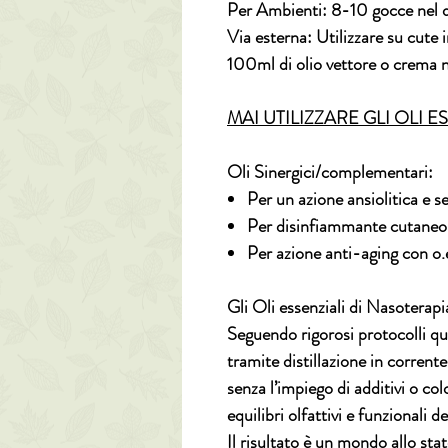
Per Ambienti:
8-10 gocce nel d
Via esterna:
Utilizzare su cute 
100ml di olio vettore o crema 
MAI UTILIZZARE GLI OLI ESSE
Oli Sinergici/complementari:
Per un azione ansiolitica e
Per disinfiammante cutaneo 
Per azione anti-aging con o.
Gli Oli essenziali di Nasoterap
Seguendo rigorosi protocolli qual
tramite distillazione in corrent
senza l’impiego di additivi o co
equilibri olfattivi e funzionali d
Il risultato è un mondo allo st