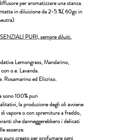
iffusore per aromatizzare una stanza.
intatta in diluizione da 2-5 %( 60gc in
neutra)
NZIALI PURI, sempre diluiti.
 sedativa Lemongrass, Mandarino,
con o.e. Lavanda.
e. Rosamarino ed Elicriso.
ia sono 100% puri
itativi, la produzione degli oli avviene
e di vapore o con spremitura a freddo,
loranti che danneggerebbero i delicati
elle essenze.
ato puro creato per profumare ogni