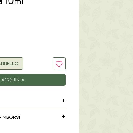
a 10ml
o
ARRELLO
ACQUISTA
 RIMBORSI
di prodotto non è prevista la