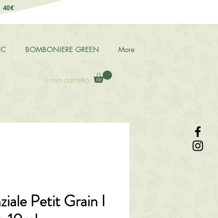
i 40€
IC
BOMBONIERE GREEN
More
Il mio carrello
iale Petit Grain I