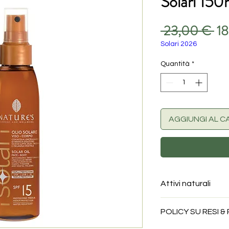
Solari 150
Pr
 23,00 € 
1
re
Solari 2026
Quantità
*
AGGIUNGI AL C
Attivi naturali
Al sistema filtrante,
POLICY SU RESI &
di estratti naturali 
l’epidermide a mant