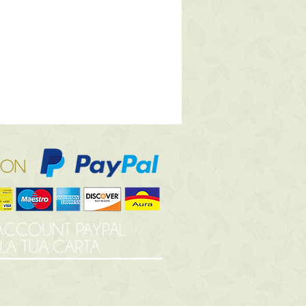
 grazie alla straordinaria capacità
qua, aiuta la pelle a mantenere il
ione ottimale, contrastando la
otta dal sole, dal vento e dalla
le
: ottenuta dai datteri, potenzia
lanina naturale assicurando
uniforme e duratura;
are
: nei solari a texture più
ente, l’estratto di questa pianta
’azione protettiva contro
raggi Infrarossi responsabili della
le fibre di sostegno della pelle.