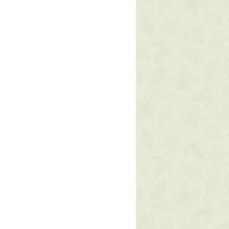
di prodotto non è prevista la
tare il precoce invecchiamento:
e di Arancia Dolce
di origine
ta dalla spremitura a freddo
onserva intatti gli oligoelementi e
itamina C, per contrastare
a perdita di elasticità provocati
a
: ricavato dalla lavorazione del
lbicocca, ricchissimo in
lge un effetto rinfrescante,
te;
a agricoltura biologica
): ricchissimo
E, F e di sostanze emollienti e
siede anche un’elevata capacità
ta a proteggere la pelle dai danni
zione ai raggi ultravioletti.
iente e nutritivo, possiede
 e foto-protettive. Ricco di acidi
fitosteroli e vitamine A ed E,
 dei radicali liberi che si formano
one al sole;