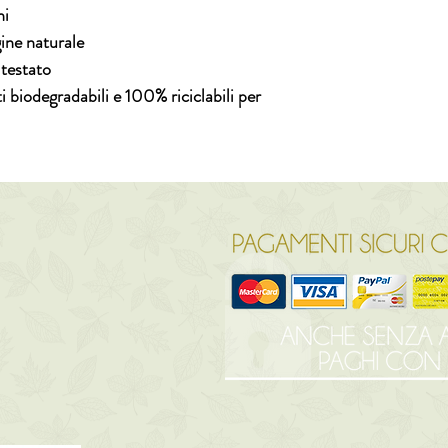
Acido Ialuronico
:
ni
di trattenere l’ac
igine naturale
livello di idrataz
testato
disidratazione ind
salsedine;
 biodegradabili e 100% riciclabili per
Melanina Vegeta
l’azione della me
un’abbronzatura 
Poligonum avicul
leggera e traspar
erbacea svolge un
l’aggressione dei 
degenerazione del