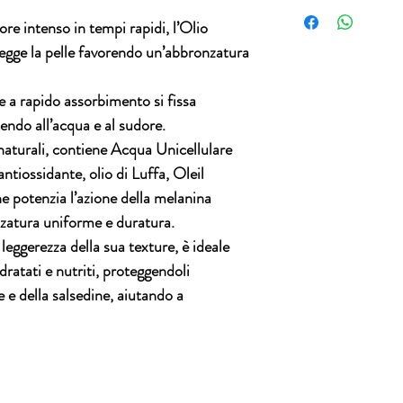
Per questa tipologia 
elastica e a contras
possibilità di reso.
re intenso in tempi rapidi, l’
Olio
Acqua Unicellular
gge la pelle favorendo un’
abbronzatura
biologica: ricava
dell’agrume, ne c
il contenuto di v
e a rapido assorbimento si fissa
l’inaridimento e l
tendo all’acqua e al sudore.
dall’esposizione;
Latte di Albicocc
 naturali, contiene Acqua Unicellulare
frutto fresco di a
 antiossidante,
olio di Luffa
,
Oleil
Betacarotene, svo
he potenzia l’azione della melanina
lenitivo e vellutan
zatura uniforme e duratura.
Burro di Karité
(d
di vitamine A, B, 
a leggerezza della sua texture, è ideale
rigeneranti, pos
idratati e nutriti, proteggendoli
filtrante, che aiu
e e della salsedine, aiutando a
indotti dall’esposi
Olio di Riso
: emoll
proprietà lenitive
grassi essenziali, 
contrasta l’azione
durante l’esposizi