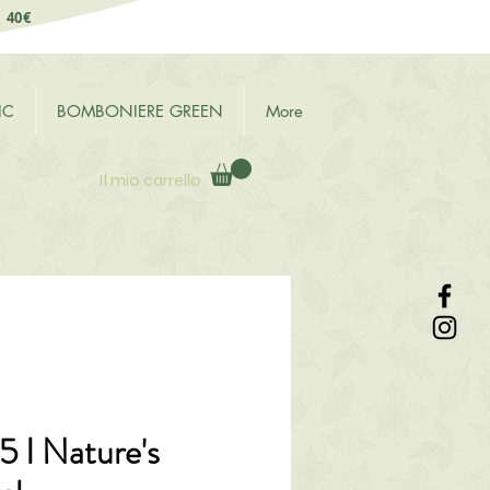
i 40€
IC
BOMBONIERE GREEN
More
Il mio carrello
5 I Nature's