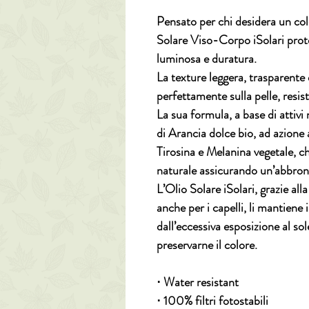
Pensato per chi desidera un colo
Solare Viso-Corpo iSolari
prote
luminosa e duratura
.
La texture leggera, trasparente 
perfettamente sulla pelle, resis
La sua formula, a base di attivi
di
Arancia dolce bio
, ad azione
Tirosina e Melanina vegetale
, c
naturale assicurando un’abbron
L’Olio Solare iSolari, grazie all
anche per i capelli, li mantiene 
dall’eccessiva esposizione al sol
preservarne il colore.
⋅ Water resistant
⋅ 100% filtri fotostabili