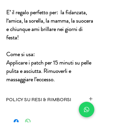
E’ il regalo perfetto per: la fidanzata,
l‘amica, la sorella, la mamma, la suocera
e chiunque ami brillare nei giorni di
festa!
Come si usa:
Applicare i patch per 15 minuti su pelle
pulita e asciutta. Rimuoverli e
massaggiare l’eccesso.
POLICY SU RESI & RIMBORSI
I prodotti alimentari e cosmetici non
possono essere resi per alcuna ragione.
Tutta l'oggettistica può invece essere
sostituita in caso di danneggiamento
durante trasporto inviando un messaggio