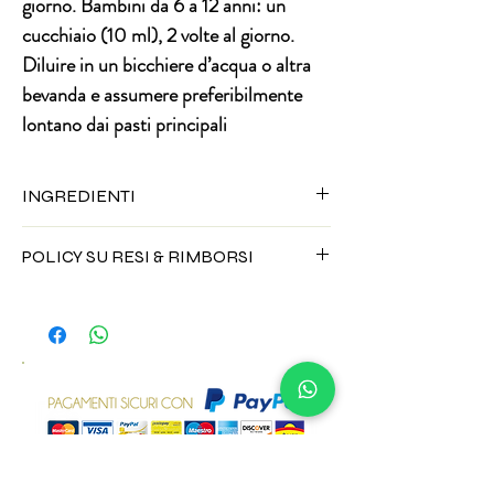
giorno. Bambini da 6 a 12 anni: un
cucchiaio (10 ml), 2 volte al giorno.
Diluire in un bicchiere d’acqua o altra
bevanda e assumere preferibilmente
lontano dai pasti principali
INGREDIENTI
concentrato di mela (acqua, estratto di
POLICY SU RESI & RIMBORSI
mela), concentrato di carota e ribes nero,
estratto secco di Pelargonium
Gli integratori alimentari non possono
(Pelargonium sidoides DC. – radix), estratto
essere resi per alcun motivo.
secco di Astragalo (Astragalus
membranaceus Moench. – radix) titolato al
70% in polisaccaridi, estratto secco di
Cordyceps (Cordyceps sinensis (Berk.)
Sacc.) – fungus) titolato al 30% in
polisaccaridi e 14,5% in beta-glucani,
estratto secco di Timo (Thymus vulgaris L.
– herba cum floribus), estratto secco di