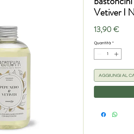
bastoncin
Vetiver I 
Prez
13,90 €
Quantità
*
AGGIUNGI AL C