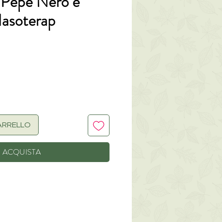
i Pepe Nero e
Nasoterap
zo
ARRELLO
ACQUISTA