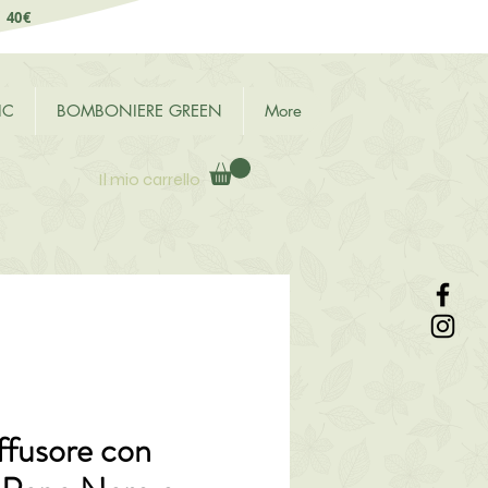
i 40€
IC
BOMBONIERE GREEN
More
Il mio carrello
iffusore con