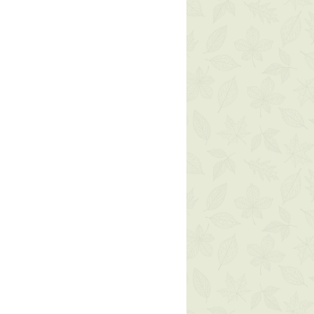
ne. Tutta l'oggettistica può invece
de Isomerate, Citrus Aurantium
n caso di danneggiamento durante
s Aurantium Dulcis Peel Oil
un messaggio al numero +39
nium Graveolens Flower Oil*,
Oil, Glycerin, Sodium Benzoate,
um Dehydroacetate, Citronellol,
Sodium Phytate, Limonene,
altodextrin, Sodium Citrate,
ic Acid.
icoltura biologica)
ogica