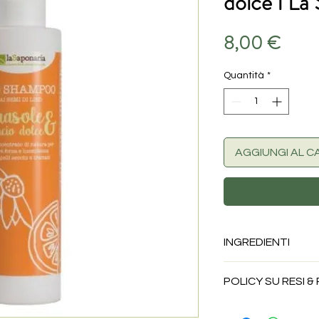
dolce I La
Prez
8,00 €
Quantità
*
AGGIUNGI AL C
INGREDIENTI
Aqua, Aloe Barbaden
POLICY SU RESI &
Sodium Coco-Sulfate
Extract*, Helianthus 
I prodotti alimentar
Moringa Pterygosper