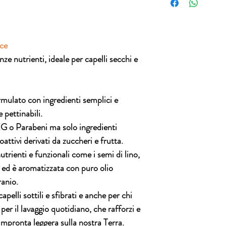
resi per alcuna ragio
Glutamate, Sacchari
essere sostituita i
Amara Peel Oil, Citru
trasporto inviando 
Expressed*, Pelargo
3496820417
Citrus Grandis Peel 
lce
Benzyl Alcohol, Sodi
e nutrienti, ideale per capelli secchi e
Potassium Sorbate, 
Linalool, Geraniol, M
Sodium Chloride, Citr
(* ingredienti da agr
mulato con ingredienti semplici e
**senza allergeni
e pettinabili.
* da agricoltura biol
** senza allergeni
o Parabeni ma solo ingredienti
ioattivi derivati da zuccheri e frutta.
utrienti
e funzionali come i
semi di lino,
ed è aromatizzata con puro olio
ranio.
capelli sottili e sfibrati
e anche per chi
per il lavaggio quotidiano, che rafforzi e
’impronta leggera sulla nostra Terra.