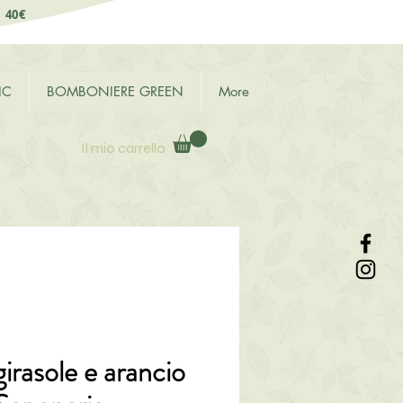
i 40€
IC
BOMBONIERE GREEN
More
Il mio carrello
rasole e arancio