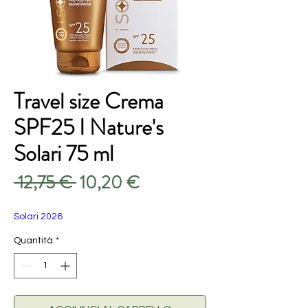
Travel size Crema
SPF25 I Nature's
Solari 75 ml
Prezzo
Prezzo
 12,75 € 
10,20 €
regolare
scontato
Solari 2026
Quantità
*