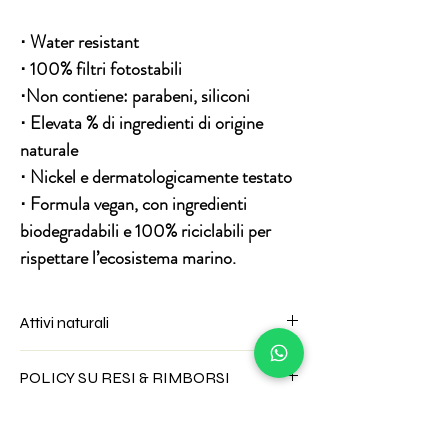
⋅ Water resistant
⋅ 100% filtri fotostabili
⋅Non contiene: parabeni, siliconi
⋅ Elevata % di ingredienti di origine
naturale
⋅ Nickel e dermatologicamente testato
⋅ Formula vegan, con ingredienti
biodegradabili e 100% riciclabili per
rispettare l’ecosistema marino.
Attivi naturali
Al sistema filtrante,
iSolari
POLICY SU RESI & RIMBORSI
Nature’s
associano l’azione di estratti
naturali e vitamine, che aiutano
Per questa tipologia di prodotto non è
l’epidermide a mantenersi morbida,
prevista la possibilità di reso.
idratata ed elastica e a contrastare il